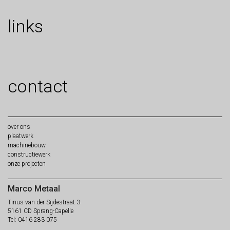
links
contact
over
ons
plaat
werk
machine
bouw
constructie
werk
onze
projecten
Marco Metaal
Tinus van der Sijdestraat 3
5161 CD Sprang-Capelle
Tel: 0416 283 075