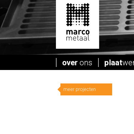
over
ons
plaat
we
meer projecten