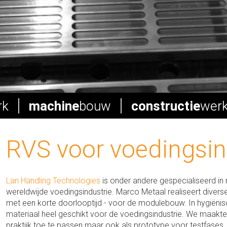
rk
machine
bouw
constructie
wer
RVS voor voedingsin
Lan Handling Technologies
is onder andere gespecialiseerd in 
wereldwijde voedingsindustrie. Marco Metaal realiseert diverse
met een korte doorlooptijd - voor de modulebouw. In hygiënis
materiaal heel geschikt voor de voedingsindustrie. We maakte
praktijk toe te passen maar ook als prototype voor testfases.