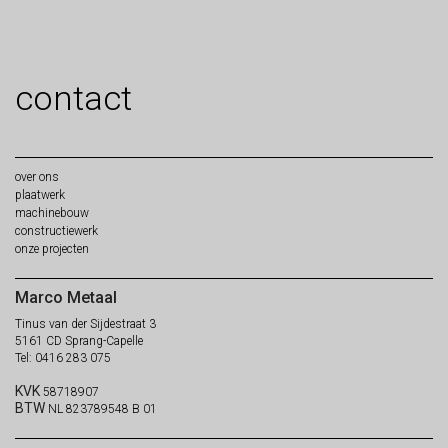
contact
over
ons
plaat
werk
machine
bouw
constructie
werk
onze
projecten
Marco Metaal
Tinus van der Sijdestraat 3
5161 CD Sprang-Capelle
Tel: 0416 283 075
KVK
58718907
BTW
NL 823789548 B 01