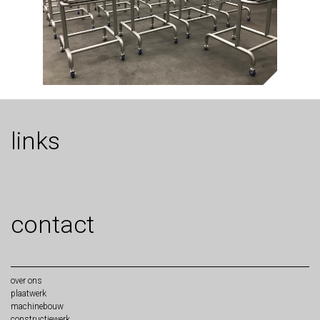
links
contact
over
ons
plaat
werk
machine
bouw
constructie
werk