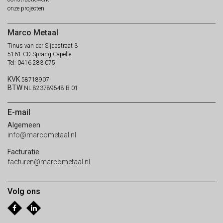
onze
projecten
Marco Metaal
Tinus van der Sijdestraat 3
5161 CD Sprang-Capelle
Tel: 0416 283 075
KVK
58718907
BTW
NL 823789548 B 01
E-mail
Algemeen
info@marcometaal.nl
Facturatie
facturen@marcometaal.nl
Volg ons